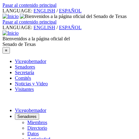
Pasar al contenido principal
LANGUAGE:
ENGLISH
/
ESPAÑOL
Pasar al contenido principal
LANGUAGE:
ENGLISH
/
ESPAÑOL
Bienvenidos a la página oficial del
Senado de Texas
≡
Vicegobernador
Senadores
Secretaría
Comités
Noticias y Video
Visitantes
Vicegobernador
Senadores
Miembros
Directorio
Datos