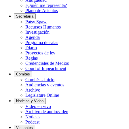
Antigüedad
¿Quién me representa?
Plano de Asientos
Secretaría
Patsy Spaw
Recursos Humanos
Investigación
Agenda
Programa de salas
Diario
Proyectos de ley
Reglas
Credenciales de Medios
Court of Impeachment
Comités
Comités - Inicio
Audiencias y eventos
Archivo
Legislature Online
Noticias y Video
Video en vivo
Archivo de audio/video
Noticias
Podcast
Visitantes