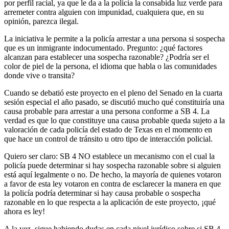
por perfil racial, ya que le da a la policía la consabida luz verde para
arremeter contra alguien con impunidad, cualquiera que, en su
opinión, parezca ilegal.
La iniciativa le permite a la policía arrestar a una persona si sospecha
que es un inmigrante indocumentado. Pregunto: ¿qué factores
alcanzan para establecer una sospecha razonable? ¿Podría ser el
color de piel de la persona, el idioma que habla o las comunidades
donde vive o transita?
Cuando se debatió este proyecto en el pleno del Senado en la cuarta
sesión especial el año pasado, se discutió mucho qué constituiría una
causa probable para arrestar a una persona conforme a SB 4. La
verdad es que lo que constituye una causa probable queda sujeto a la
valoración de cada policía del estado de Texas en el momento en
que hace un control de tránsito u otro tipo de interacción policial.
Quiero ser claro: SB 4 NO establece un mecanismo con el cual la
policía puede determinar si hay sospecha razonable sobre si alguien
está aquí legalmente o no. De hecho, la mayoría de quienes votaron
a favor de esta ley votaron en contra de esclarecer la manera en que
la policía podría determinar si hay causa probable o sospecha
razonable en lo que respecta a la aplicación de este proyecto, ¡qué
ahora es ley!
A la vez, sigue habiendo dudas en cada nivel jurídico sobre si SB 4