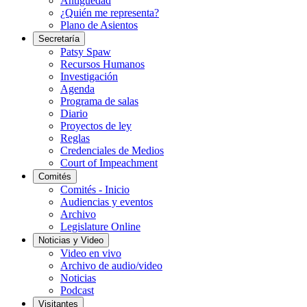
Antigüedad
¿Quién me representa?
Plano de Asientos
Secretaría
Patsy Spaw
Recursos Humanos
Investigación
Agenda
Programa de salas
Diario
Proyectos de ley
Reglas
Credenciales de Medios
Court of Impeachment
Comités
Comités - Inicio
Audiencias y eventos
Archivo
Legislature Online
Noticias y Video
Video en vivo
Archivo de audio/video
Noticias
Podcast
Visitantes