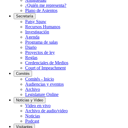
Antigüedad
¿Quién me representa?
Plano de Asientos
Secretaría
Patsy Spaw
Recursos Humanos
Investigación
Agenda
Programa de salas
Diario
Proyectos de ley
Reglas
Credenciales de Medios
Court of Impeachment
Comités
Comités - Inicio
Audiencias y eventos
Archivo
Legislature Online
Noticias y Video
Video en vivo
Archivo de audio/video
Noticias
Podcast
Visitantes