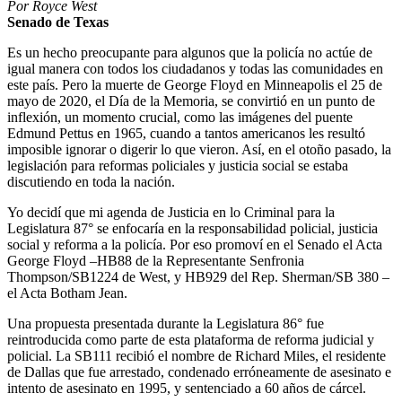
Por Royce West
Senado de Texas
Es un hecho preocupante para algunos que la policía no actúe de
igual manera con todos los ciudadanos y todas las comunidades en
este país. Pero la muerte de George Floyd en Minneapolis el 25 de
mayo de 2020, el Día de la Memoria, se convirtió en un punto de
inflexión, un momento crucial, como las imágenes del puente
Edmund Pettus en 1965, cuando a tantos americanos les resultó
imposible ignorar o digerir lo que vieron. Así, en el otoño pasado, la
legislación para reformas policiales y justicia social se estaba
discutiendo en toda la nación.
Yo decidí que mi agenda de Justicia en lo Criminal para la
Legislatura 87° se enfocaría en la responsabilidad policial, justicia
social y reforma a la policía. Por eso promoví en el Senado el Acta
George Floyd –HB88 de la Representante Senfronia
Thompson/SB1224 de West, y HB929 del Rep. Sherman/SB 380 –
el Acta Botham Jean.
Una propuesta presentada durante la Legislatura 86° fue
reintroducida como parte de esta plataforma de reforma judicial y
policial. La SB111 recibió el nombre de Richard Miles, el residente
de Dallas que fue arrestado, condenado erróneamente de asesinato e
intento de asesinato en 1995, y sentenciado a 60 años de cárcel.