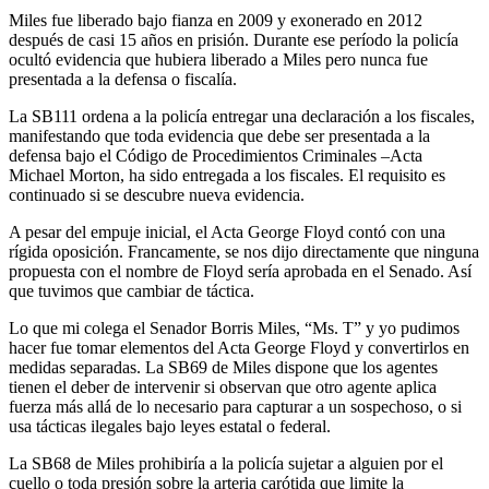
Miles fue liberado bajo fianza en 2009 y exonerado en 2012
después de casi 15 años en prisión. Durante ese período la policía
ocultó evidencia que hubiera liberado a Miles pero nunca fue
presentada a la defensa o fiscalía.
La SB111 ordena a la policía entregar una declaración a los fiscales,
manifestando que toda evidencia que debe ser presentada a la
defensa bajo el Código de Procedimientos Criminales –Acta
Michael Morton, ha sido entregada a los fiscales. El requisito es
continuado si se descubre nueva evidencia.
A pesar del empuje inicial, el Acta George Floyd contó con una
rígida oposición. Francamente, se nos dijo directamente que ninguna
propuesta con el nombre de Floyd sería aprobada en el Senado. Así
que tuvimos que cambiar de táctica.
Lo que mi colega el Senador Borris Miles, “Ms. T” y yo pudimos
hacer fue tomar elementos del Acta George Floyd y convertirlos en
medidas separadas. La SB69 de Miles dispone que los agentes
tienen el deber de intervenir si observan que otro agente aplica
fuerza más allá de lo necesario para capturar a un sospechoso, o si
usa tácticas ilegales bajo leyes estatal o federal.
La SB68 de Miles prohibiría a la policía sujetar a alguien por el
cuello o toda presión sobre la arteria carótida que limite la