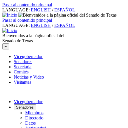
Pasar al contenido principal
LANGUAGE:
ENGLISH
/
ESPAÑOL
Pasar al contenido principal
LANGUAGE:
ENGLISH
/
ESPAÑOL
Bienvenidos a la página oficial del
Senado de Texas
≡
Vicegobernador
Senadores
Secretaría
Comités
Noticias y Video
Visitantes
Vicegobernador
Senadores
Miembros
Directorio
Datos