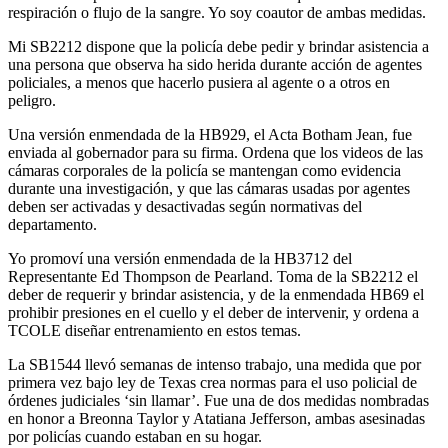
respiración o flujo de la sangre. Yo soy coautor de ambas medidas.
Mi SB2212 dispone que la policía debe pedir y brindar asistencia a
una persona que observa ha sido herida durante acción de agentes
policiales, a menos que hacerlo pusiera al agente o a otros en
peligro.
Una versión enmendada de la HB929, el Acta Botham Jean, fue
enviada al gobernador para su firma. Ordena que los videos de las
cámaras corporales de la policía se mantengan como evidencia
durante una investigación, y que las cámaras usadas por agentes
deben ser activadas y desactivadas según normativas del
departamento.
Yo promoví una versión enmendada de la HB3712 del
Representante Ed Thompson de Pearland. Toma de la SB2212 el
deber de requerir y brindar asistencia, y de la enmendada HB69 el
prohibir presiones en el cuello y el deber de intervenir, y ordena a
TCOLE diseñar entrenamiento en estos temas.
La SB1544 llevó semanas de intenso trabajo, una medida que por
primera vez bajo ley de Texas crea normas para el uso policial de
órdenes judiciales ‘sin llamar’. Fue una de dos medidas nombradas
en honor a Breonna Taylor y Atatiana Jefferson, ambas asesinadas
por policías cuando estaban en su hogar.