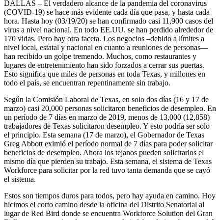
DALLAS – El verdadero alcance de la pandemia del coronavirus
(COVID-19) se hace más evidente cada día que pasa, y hasta cada
hora. Hasta hoy (03/19/20) se han confirmado casi 11,900 casos del
virus a nivel nacional. En todo EE.UU. se han perdido alrededor de
170 vidas. Pero hay otra faceta. Los negocios –debido a límites a
nivel local, estatal y nacional en cuanto a reuniones de personas—
han recibido un golpe tremendo. Muchos, como restaurantes y
lugares de entretenimiento han sido forzados a cerrar sus puertas.
Esto significa que miles de personas en toda Texas, y millones en
todo el país, se encuentran repentinamente sin trabajo.
Según la Comisión Laboral de Texas, en solo dos días (16 y 17 de
marzo) casi 20,000 personas solicitaron beneficios de desempleo. En
un período de 7 días en marzo de 2019, menos de 13,000 (12,858)
trabajadores de Texas solicitaron desempleo. Y esto podría ser solo
el principio. Esta semana (17 de marzo), el Gobernador de Texas
Greg Abbott eximió el período normal de 7 días para poder solicitar
beneficios de desempleo. Ahora los tejanos pueden solicitarlos el
mismo día que pierden su trabajo. Esta semana, el sistema de Texas
Workforce para solicitar por la red tuvo tanta demanda que se cayó
el sistema.
Estos son tiempos duros para todos, pero hay ayuda en camino. Hoy
hicimos el corto camino desde la oficina del Distrito Senatorial al
lugar de Red Bird donde se encuentra Workforce Solution del Gran