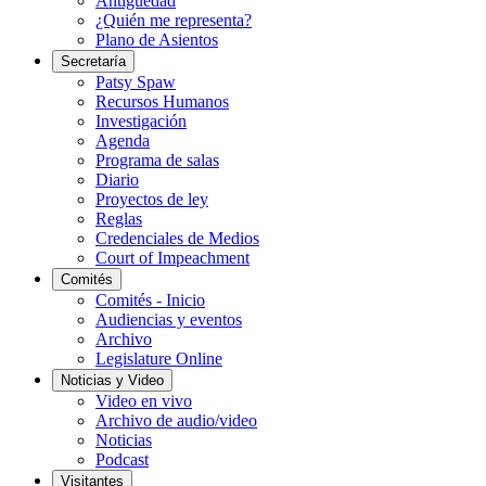
Antigüedad
¿Quién me representa?
Plano de Asientos
Secretaría
Patsy Spaw
Recursos Humanos
Investigación
Agenda
Programa de salas
Diario
Proyectos de ley
Reglas
Credenciales de Medios
Court of Impeachment
Comités
Comités - Inicio
Audiencias y eventos
Archivo
Legislature Online
Noticias y Video
Video en vivo
Archivo de audio/video
Noticias
Podcast
Visitantes