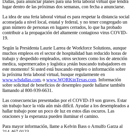
Dallas, para anunciar planes para una feria laboral virtual que tendrá
lugar dentro de las próximas dos semanas, con fecha a anunciarse.
La idea de una feria laboral virtual es para respetar la distancia social
aconsejada a nivel local, estatal y federal, y no tener congregado un
gran número de personas en lugares cerrados, lo que ha probado
contribuir a la propagación del altamente contagioso virus COVID-
19.
Según la Presidenta Laurie Larrea de Workforce Solutions, aunque
muchos empleos en el sector de hospitalidad han reducido horas de
trabajo y despedido empleados, otros sectores como los de atención
medica, supermercados y logística ¡están buscando trabajadores en
este momento! Si usted está buscando empleo o información sobre
la próxima feria laboral virtual, busque regularmente en
www.wfsdallas.com
, o
www.WORKinTexas.com
. Información
sobre solicitud de beneficios de desempleo puede hallarse también
llamando al 800-939-6631.
Las consecuencias presentadas por el COVID-19 son graves. Estar
sin trabajo hace la vida aún más difícil. Ayudar a los desempleados a
hallar trabajo pone un poco de luz en estos días oscuros. Las
oraciones y la esperanza pueden iluminar el camino.
Para mayor información, llame a Kelvin Bass o Arnulfo Garza al
214-467-0123.