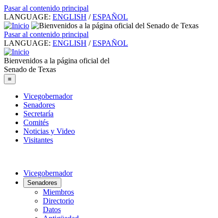
Pasar al contenido principal
LANGUAGE:
ENGLISH
/
ESPAÑOL
Pasar al contenido principal
LANGUAGE:
ENGLISH
/
ESPAÑOL
Bienvenidos a la página oficial del
Senado de Texas
≡
Vicegobernador
Senadores
Secretaría
Comités
Noticias y Video
Visitantes
Vicegobernador
Senadores
Miembros
Directorio
Datos