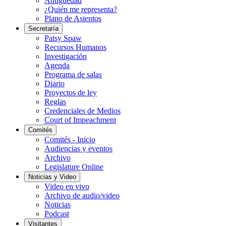
Antigüedad
¿Quién me representa?
Plano de Asientos
Secretaría
Patsy Spaw
Recursos Humanos
Investigación
Agenda
Programa de salas
Diario
Proyectos de ley
Reglas
Credenciales de Medios
Court of Impeachment
Comités
Comités - Inicio
Audiencias y eventos
Archivo
Legislature Online
Noticias y Video
Video en vivo
Archivo de audio/video
Noticias
Podcast
Visitantes