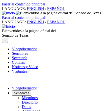
Pasar al contenido principal
LANGUAGE:
ENGLISH
/
ESPAÑOL
Pasar al contenido principal
LANGUAGE:
ENGLISH
/
ESPAÑOL
Bienvenidos a la página oficial del
Senado de Texas
≡
Vicegobernador
Senadores
Secretaría
Comités
Noticias y Video
Visitantes
Vicegobernador
Senadores
Miembros
Directorio
Datos