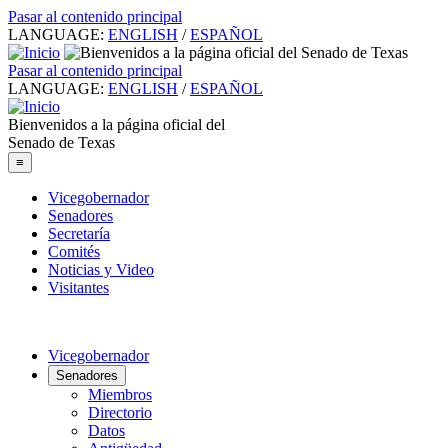
Pasar al contenido principal
LANGUAGE:
ENGLISH
/
ESPAÑOL
Pasar al contenido principal
LANGUAGE:
ENGLISH
/
ESPAÑOL
Bienvenidos a la página oficial del
Senado de Texas
≡
Vicegobernador
Senadores
Secretaría
Comités
Noticias y Video
Visitantes
Vicegobernador
Senadores
Miembros
Directorio
Datos