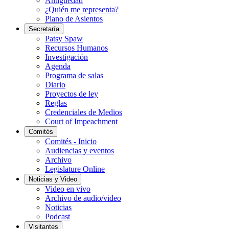
Antigüedad
¿Quién me representa?
Plano de Asientos
Secretaría
Patsy Spaw
Recursos Humanos
Investigación
Agenda
Programa de salas
Diario
Proyectos de ley
Reglas
Credenciales de Medios
Court of Impeachment
Comités
Comités - Inicio
Audiencias y eventos
Archivo
Legislature Online
Noticias y Video
Video en vivo
Archivo de audio/video
Noticias
Podcast
Visitantes