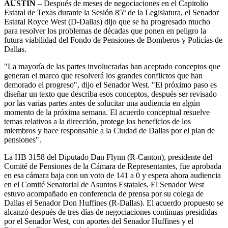
AUSTIN
– Después de meses de negociaciones en el Capitolio
Estatal de Texas durante la Sesión 85º de la Legislatura, el Senador
Estatal Royce West (D-Dallas) dijo que se ha progresado mucho
para resolver los problemas de décadas que ponen en peligro la
futura viabilidad del Fondo de Pensiones de Bomberos y Policías de
Dallas.
"La mayoría de las partes involucradas han aceptado conceptos que
generan el marco que resolverá los grandes conflictos que han
demorado el progreso", dijo el Senador West. "El próximo paso es
diseñar un texto que describa esos conceptos, después ser revisado
por las varias partes antes de solucitar una audiencia en algún
momento de la próxima semana. El acuerdo conceptual resuelve
temas relativos a la dirección, protege los beneficios de los
miembros y hace responsable a la Ciudad de Dallas por el plan de
pensiones".
La HB 3158 del Diputado Dan Flynn (R-Canton), presidente del
Comité de Pensiones de la Cámara de Representantes, fue aprobada
en esa cámara baja con un voto de 141 a 0 y espera ahora audiencia
en el Comité Senatorial de Asuntos Estatales. El Senador West
estuvo acompañado en conferencia de prensa por su colega de
Dallas el Senador Don Huffines (R-Dallas). El acuerdo propuesto se
alcanzó después de tres días de negociaciones continuas presididas
por el Senador West, con aportes del Senador Huffines y el