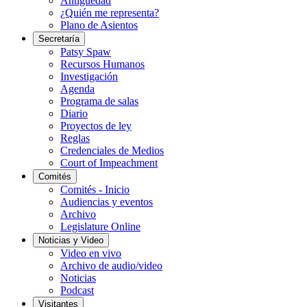
Antigüedad
¿Quién me representa?
Plano de Asientos
Secretaría
Patsy Spaw
Recursos Humanos
Investigación
Agenda
Programa de salas
Diario
Proyectos de ley
Reglas
Credenciales de Medios
Court of Impeachment
Comités
Comités - Inicio
Audiencias y eventos
Archivo
Legislature Online
Noticias y Video
Video en vivo
Archivo de audio/video
Noticias
Podcast
Visitantes