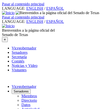
Pasar al contenido principal
LANGUAGE:
ENGLISH
/
ESPAÑOL
Pasar al contenido principal
LANGUAGE:
ENGLISH
/
ESPAÑOL
Bienvenidos a la página oficial del
Senado de Texas
≡
Vicegobernador
Senadores
Secretaría
Comités
Noticias y Video
Visitantes
Vicegobernador
Senadores
Miembros
Directorio
Datos