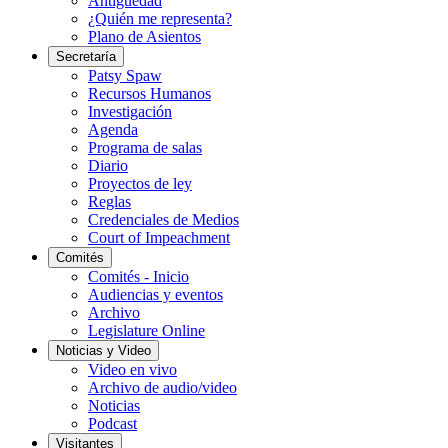
Antigüedad
¿Quién me representa?
Plano de Asientos
Secretaría
Patsy Spaw
Recursos Humanos
Investigación
Agenda
Programa de salas
Diario
Proyectos de ley
Reglas
Credenciales de Medios
Court of Impeachment
Comités
Comités - Inicio
Audiencias y eventos
Archivo
Legislature Online
Noticias y Video
Video en vivo
Archivo de audio/video
Noticias
Podcast
Visitantes