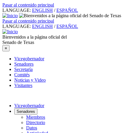
Pasar al contenido principal
LANGUAGE:
ENGLISH
/
ESPAÑOL
Pasar al contenido principal
LANGUAGE:
ENGLISH
/
ESPAÑOL
Bienvenidos a la página oficial del
Senado de Texas
≡
Vicegobernador
Senadores
Secretaría
Comités
Noticias y Video
Visitantes
Vicegobernador
Senadores
Miembros
Directorio
Datos