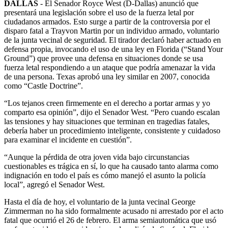
DALLAS
- El Senador Royce West (D-Dallas) anunció que
presentará una legislación sobre el uso de la fuerza letal por
ciudadanos armados. Esto surge a partir de la controversia por el
disparo fatal a Trayvon Martin por un individuo armado, voluntario
de la junta vecinal de seguridad. El tirador declaró haber actuado en
defensa propia, invocando el uso de una ley en Florida (“Stand Your
Ground”) que provee una defensa en situaciones donde se usa
fuerza letal respondiendo a un ataque que podría amenazar la vida
de una persona. Texas aprobó una ley similar en 2007, conocida
como “Castle Doctrine”.
“Los tejanos creen firmemente en el derecho a portar armas y yo
comparto esa opinión”, dijo el Senador West. “Pero cuando escalan
las tensiones y hay situaciones que terminan en tragedias fatales,
debería haber un procedimiento inteligente, consistente y cuidadoso
para examinar el incidente en cuestión”.
“Aunque la pérdida de otra joven vida bajo circunstancias
cuestionables es trágica en sí, lo que ha causado tanto alarma como
indignación en todo el país es cómo manejó el asunto la policía
local”, agregó el Senador West.
Hasta el día de hoy, el voluntario de la junta vecinal George
Zimmerman no ha sido formalmente acusado ni arrestado por el acto
fatal que ocurrió el 26 de febrero. El arma semiautomática que usó