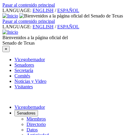
Pasar al contenido principal
LANGUAGE:
ENGLISH
/
ESPAÑOL
Pasar al contenido principal
LANGUAGE:
ENGLISH
/
ESPAÑOL
Bienvenidos a la página oficial del
Senado de Texas
≡
Vicegobernador
Senadores
Secretaría
Comités
Noticias y Video
Visitantes
Vicegobernador
Senadores
Miembros
Directorio
Datos