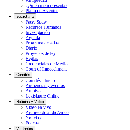
Antigüedad
¿Quién me representa?
Plano de Asientos
Secretaría
Patsy Spaw
Recursos Humanos
Investigación
Agenda
Programa de salas
Diario
Proyectos de ley
Reglas
Credenciales de Medios
Court of Impeachment
Comités
Comités - Inicio
Audiencias y eventos
Archivo
Legislature Online
Noticias y Video
Video en vivo
Archivo de audio/video
Noticias
Podcast
Visitantes