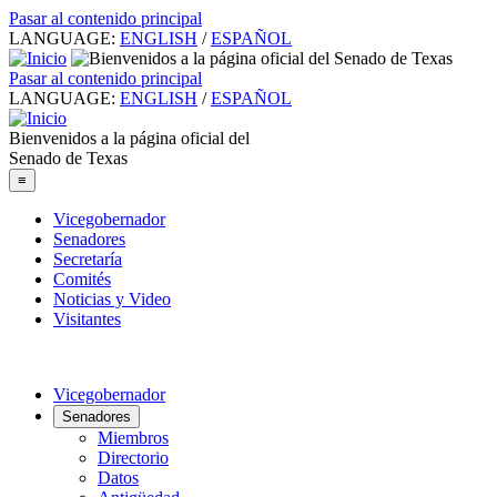
Pasar al contenido principal
LANGUAGE:
ENGLISH
/
ESPAÑOL
Pasar al contenido principal
LANGUAGE:
ENGLISH
/
ESPAÑOL
Bienvenidos a la página oficial del
Senado de Texas
≡
Vicegobernador
Senadores
Secretaría
Comités
Noticias y Video
Visitantes
Vicegobernador
Senadores
Miembros
Directorio
Datos