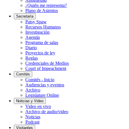
Antigüedad
¿Quién me representa?
Plano de Asientos
Secretaría
Patsy Spaw
Recursos Humanos
Investigación
Agenda
Programa de salas
Diario
Proyectos de ley
Reglas
Credenciales de Medios
Court of Impeachment
Comités
Comités - Inicio
Audiencias y eventos
Archivo
Legislature Online
Noticias y Video
Video en vivo
Archivo de audio/video
Noticias
Podcast
Visitantes