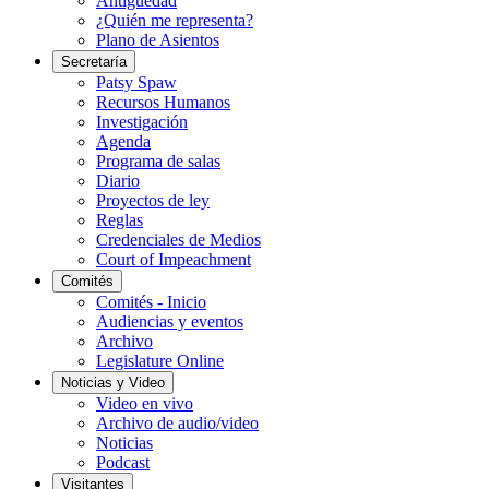
Antigüedad
¿Quién me representa?
Plano de Asientos
Secretaría
Patsy Spaw
Recursos Humanos
Investigación
Agenda
Programa de salas
Diario
Proyectos de ley
Reglas
Credenciales de Medios
Court of Impeachment
Comités
Comités - Inicio
Audiencias y eventos
Archivo
Legislature Online
Noticias y Video
Video en vivo
Archivo de audio/video
Noticias
Podcast
Visitantes