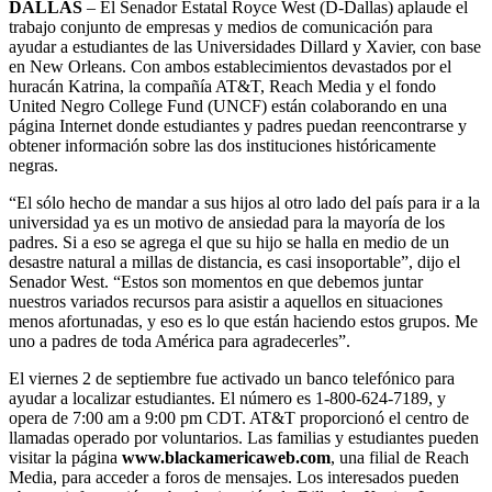
DALLAS
– El Senador Estatal Royce West (D-Dallas) aplaude el
trabajo conjunto de empresas y medios de comunicación para
ayudar a estudiantes de las Universidades Dillard y Xavier, con base
en New Orleans. Con ambos establecimientos devastados por el
huracán Katrina, la compañía AT&T, Reach Media y el fondo
United Negro College Fund (UNCF) están colaborando en una
página Internet donde estudiantes y padres puedan reencontrarse y
obtener información sobre las dos instituciones históricamente
negras.
“El sólo hecho de mandar a sus hijos al otro lado del país para ir a la
universidad ya es un motivo de ansiedad para la mayoría de los
padres. Si a eso se agrega el que su hijo se halla en medio de un
desastre natural a millas de distancia, es casi insoportable”, dijo el
Senador West. “Estos son momentos en que debemos juntar
nuestros variados recursos para asistir a aquellos en situaciones
menos afortunadas, y eso es lo que están haciendo estos grupos. Me
uno a padres de toda América para agradecerles”.
El viernes 2 de septiembre fue activado un banco telefónico para
ayudar a localizar estudiantes. El número es 1-800-624-7189, y
opera de 7:00 am a 9:00 pm CDT. AT&T proporcionó el centro de
llamadas operado por voluntarios. Las familias y estudiantes pueden
visitar la página
www.blackamericaweb.com
, una filial de Reach
Media, para acceder a foros de mensajes. Los interesados pueden