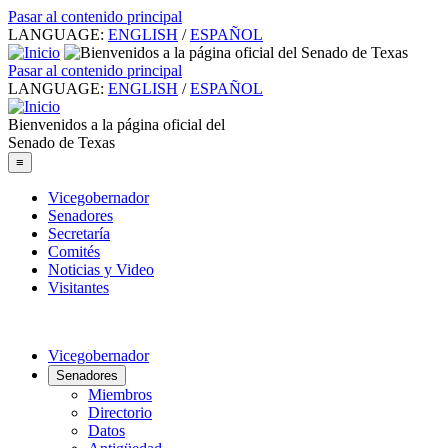
Pasar al contenido principal
LANGUAGE:
ENGLISH
/
ESPAÑOL
Pasar al contenido principal
LANGUAGE:
ENGLISH
/
ESPAÑOL
Bienvenidos a la página oficial del
Senado de Texas
≡
Vicegobernador
Senadores
Secretaría
Comités
Noticias y Video
Visitantes
Vicegobernador
Senadores
Miembros
Directorio
Datos