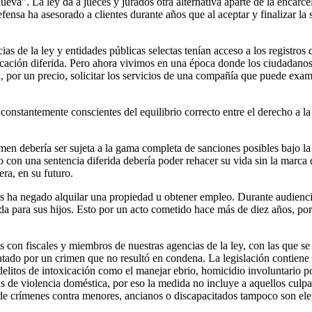
a”. La ley da a jueces y jurados otra alternativa aparte de la encarce
fensa ha asesorado a clientes durante años que al aceptar y finalizar la 
s de la ley y entidades públicas selectas tenían acceso a los registros c
udicación diferida. Pero ahora vivimos en una época donde los ciudadano
por un precio, solicitar los servicios de una compañía que puede examin
constantemente conscientes del equilibrio correcto entre el derecho a la
n debería ser sujeta a la gama completa de sanciones posibles bajo la l
to con una sentencia diferida debería poder rehacer su vida sin la marca 
ra, en su futuro.
es ha negado alquilar una propiedad u obtener empleo. Durante audienc
da para sus hijos. Esto por un acto cometido hace más de diez años, por 
con fiscales y miembros de nuestras agencias de la ley, con las que se 
niatado por un crimen que no resultó en condena. La legislación conti
 delitos de intoxicación como el manejar ebrio, homicidio involuntario p
de violencia doméstica, por eso la medida no incluye a aquellos culpabl
de crímenes contra menores, ancianos o discapacitados tampoco son ele