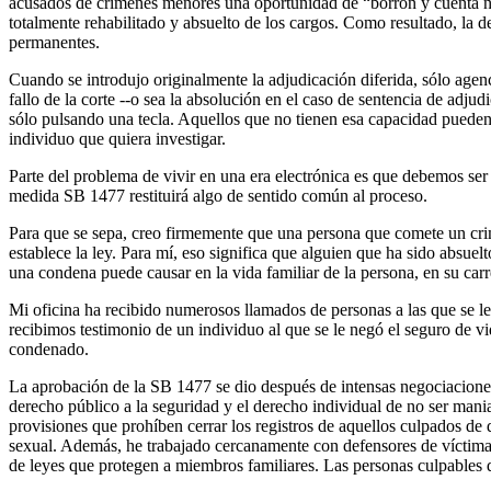
acusados de crímenes menores una oportunidad de “borrón y cuenta nuev
totalmente rehabilitado y absuelto de los cargos. Como resultado, la de
permanentes.
Cuando se introdujo originalmente la adjudicación diferida, sólo agencia
fallo de la corte --o sea la absolución en el caso de sentencia de adj
sólo pulsando una tecla. Aquellos que no tienen esa capacidad pueden, 
individuo que quiera investigar.
Parte del problema de vivir en una era electrónica es que debemos ser 
medida SB 1477 restituirá algo de sentido común al proceso.
Para que se sepa, creo firmemente que una persona que comete un crime
establece la ley. Para mí, eso significa que alguien que ha sido absuel
una condena puede causar en la vida familiar de la persona, en su carre
Mi oficina ha recibido numerosos llamados de personas a las que se l
recibimos testimonio de un individuo al que se le negó el seguro de vi
condenado.
La aprobación de la SB 1477 se dio después de intensas negociaciones 
derecho público a la seguridad y el derecho individual de no ser ma
provisiones que prohíben cerrar los registros de aquellos culpados de
sexual. Además, he trabajado cercanamente con defensores de víctimas 
de leyes que protegen a miembros familiares. Las personas culpables 