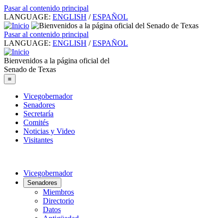
Pasar al contenido principal
LANGUAGE:
ENGLISH
/
ESPAÑOL
Pasar al contenido principal
LANGUAGE:
ENGLISH
/
ESPAÑOL
Bienvenidos a la página oficial del
Senado de Texas
≡
Vicegobernador
Senadores
Secretaría
Comités
Noticias y Video
Visitantes
Vicegobernador
Senadores
Miembros
Directorio
Datos