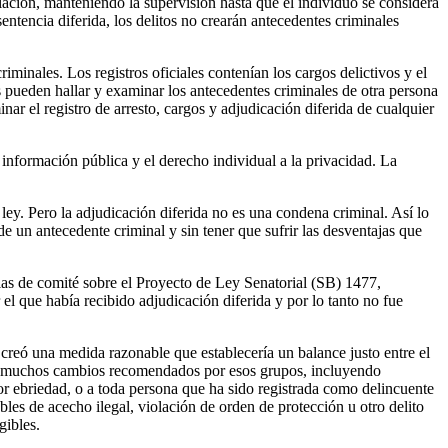
lación, manteniendo la supervisión hasta que el individuo se considera
sentencia diferida, los delitos no crearán antecedentes criminales
riminales. Los registros oficiales contenían los cargos delictivos y el
s pueden hallar y examinar los antecedentes criminales de otra persona
ar el registro de arresto, cargos y adjudicación diferida de cualquier
 información pública y el derecho individual a la privacidad. La
ey. Pero la adjudicación diferida no es una condena criminal. Así lo
de un antecedente criminal y sin tener que sufrir las desventajas que
ias de comité sobre el Proyecto de Ley Senatorial (SB) 1477,
el que había recibido adjudicación diferida y por lo tanto no fue
creó una medida razonable que establecería un balance justo entre el
ene muchos cambios recomendados por esos grupos, incluyendo
or ebriedad, o a toda persona que ha sido registrada como delincuente
es de acecho ilegal, violación de orden de protección u otro delito
gibles.