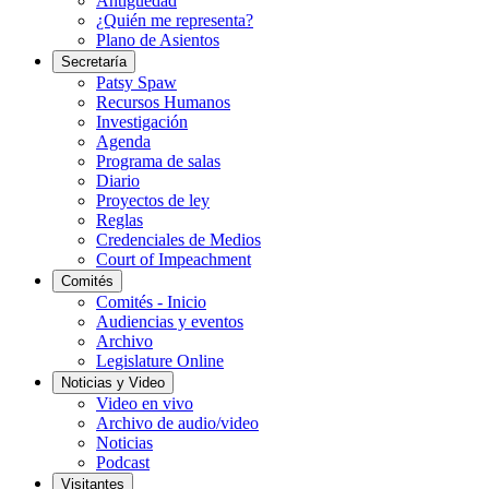
Antigüedad
¿Quién me representa?
Plano de Asientos
Secretaría
Patsy Spaw
Recursos Humanos
Investigación
Agenda
Programa de salas
Diario
Proyectos de ley
Reglas
Credenciales de Medios
Court of Impeachment
Comités
Comités - Inicio
Audiencias y eventos
Archivo
Legislature Online
Noticias y Video
Video en vivo
Archivo de audio/video
Noticias
Podcast
Visitantes