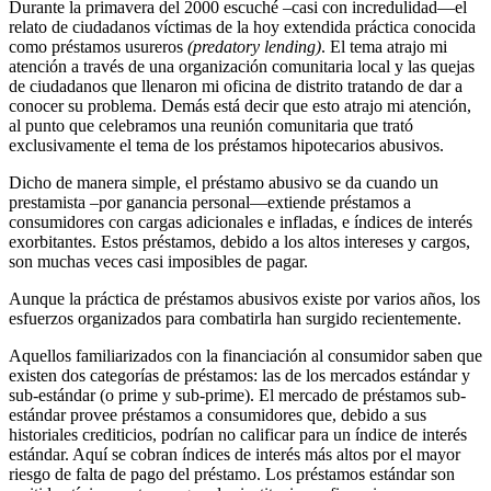
Durante la primavera del 2000 escuché –casi con incredulidad—el
relato de ciudadanos víctimas de la hoy extendida práctica conocida
como préstamos usureros
(predatory lending)
. El tema atrajo mi
atención a través de una organización comunitaria local y las quejas
de ciudadanos que llenaron mi oficina de distrito tratando de dar a
conocer su problema. Demás está decir que esto atrajo mi atención,
al punto que celebramos una reunión comunitaria que trató
exclusivamente el tema de los préstamos hipotecarios abusivos.
Dicho de manera simple, el préstamo abusivo se da cuando un
prestamista –por ganancia personal—extiende préstamos a
consumidores con cargas adicionales e infladas, e índices de interés
exorbitantes. Estos préstamos, debido a los altos intereses y cargos,
son muchas veces casi imposibles de pagar.
Aunque la práctica de préstamos abusivos existe por varios años, los
esfuerzos organizados para combatirla han surgido recientemente.
Aquellos familiarizados con la financiación al consumidor saben que
existen dos categorías de préstamos: las de los mercados estándar y
sub-estándar (o prime y sub-prime). El mercado de préstamos sub-
estándar provee préstamos a consumidores que, debido a sus
historiales crediticios, podrían no calificar para un índice de interés
estándar. Aquí se cobran índices de interés más altos por el mayor
riesgo de falta de pago del préstamo. Los préstamos estándar son