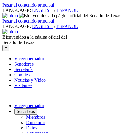
Pasar al contenido principal
LANGUAGE:
ENGLISH
/
ESPAÑOL
Pasar al contenido principal
LANGUAGE:
ENGLISH
/
ESPAÑOL
Bienvenidos a la página oficial del
Senado de Texas
≡
Vicegobernador
Senadores
Secretaría
Comités
Noticias y Video
Visitantes
Vicegobernador
Senadores
Miembros
Directorio
Datos