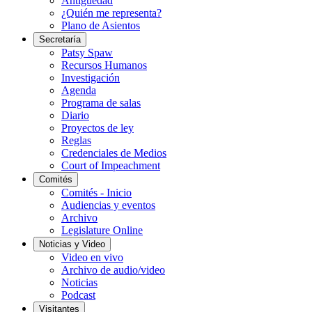
Antigüedad
¿Quién me representa?
Plano de Asientos
Secretaría
Patsy Spaw
Recursos Humanos
Investigación
Agenda
Programa de salas
Diario
Proyectos de ley
Reglas
Credenciales de Medios
Court of Impeachment
Comités
Comités - Inicio
Audiencias y eventos
Archivo
Legislature Online
Noticias y Video
Video en vivo
Archivo de audio/video
Noticias
Podcast
Visitantes