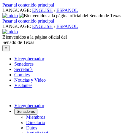
Pasar al contenido principal
LANGUAGE:
ENGLISH
/
ESPAÑOL
Pasar al contenido principal
LANGUAGE:
ENGLISH
/
ESPAÑOL
Bienvenidos a la página oficial del
Senado de Texas
≡
Vicegobernador
Senadores
Secretaría
Comités
Noticias y Video
Visitantes
Vicegobernador
Senadores
Miembros
Directorio
Datos