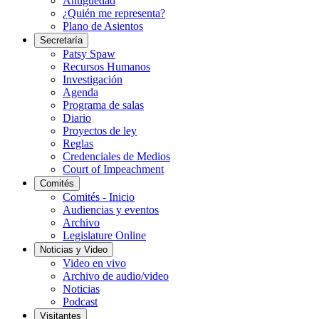
Antigüedad
¿Quién me representa?
Plano de Asientos
Secretaría
Patsy Spaw
Recursos Humanos
Investigación
Agenda
Programa de salas
Diario
Proyectos de ley
Reglas
Credenciales de Medios
Court of Impeachment
Comités
Comités - Inicio
Audiencias y eventos
Archivo
Legislature Online
Noticias y Video
Video en vivo
Archivo de audio/video
Noticias
Podcast
Visitantes