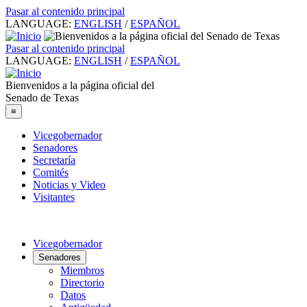
Pasar al contenido principal
LANGUAGE:
ENGLISH
/
ESPAÑOL
Pasar al contenido principal
LANGUAGE:
ENGLISH
/
ESPAÑOL
Bienvenidos a la página oficial del
Senado de Texas
≡
Vicegobernador
Senadores
Secretaría
Comités
Noticias y Video
Visitantes
Vicegobernador
Senadores
Miembros
Directorio
Datos