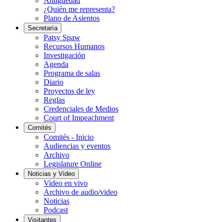
Antigüedad
¿Quién me representa?
Plano de Asientos
Secretaría
Patsy Spaw
Recursos Humanos
Investigación
Agenda
Programa de salas
Diario
Proyectos de ley
Reglas
Credenciales de Medios
Court of Impeachment
Comités
Comités - Inicio
Audiencias y eventos
Archivo
Legislature Online
Noticias y Video
Video en vivo
Archivo de audio/video
Noticias
Podcast
Visitantes