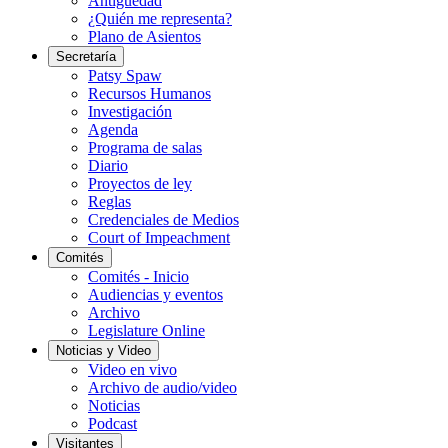
Antigüedad
¿Quién me representa?
Plano de Asientos
Secretaría
Patsy Spaw
Recursos Humanos
Investigación
Agenda
Programa de salas
Diario
Proyectos de ley
Reglas
Credenciales de Medios
Court of Impeachment
Comités
Comités - Inicio
Audiencias y eventos
Archivo
Legislature Online
Noticias y Video
Video en vivo
Archivo de audio/video
Noticias
Podcast
Visitantes