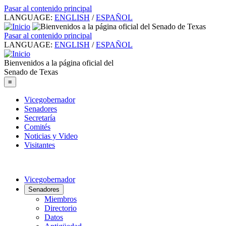
Pasar al contenido principal
LANGUAGE:
ENGLISH
/
ESPAÑOL
Pasar al contenido principal
LANGUAGE:
ENGLISH
/
ESPAÑOL
Bienvenidos a la página oficial del
Senado de Texas
≡
Vicegobernador
Senadores
Secretaría
Comités
Noticias y Video
Visitantes
Vicegobernador
Senadores
Miembros
Directorio
Datos