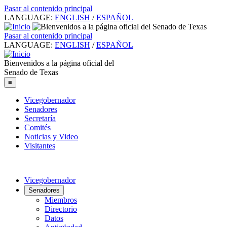
Pasar al contenido principal
LANGUAGE:
ENGLISH
/
ESPAÑOL
Pasar al contenido principal
LANGUAGE:
ENGLISH
/
ESPAÑOL
Bienvenidos a la página oficial del
Senado de Texas
≡
Vicegobernador
Senadores
Secretaría
Comités
Noticias y Video
Visitantes
Vicegobernador
Senadores
Miembros
Directorio
Datos