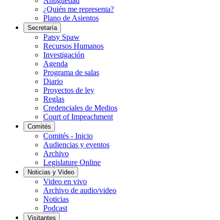
Antigüedad
¿Quién me representa?
Plano de Asientos
Secretaría
Patsy Spaw
Recursos Humanos
Investigación
Agenda
Programa de salas
Diario
Proyectos de ley
Reglas
Credenciales de Medios
Court of Impeachment
Comités
Comités - Inicio
Audiencias y eventos
Archivo
Legislature Online
Noticias y Video
Video en vivo
Archivo de audio/video
Noticias
Podcast
Visitantes