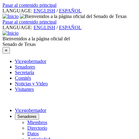
Pasar al contenido principal
LANGUAGE:
ENGLISH
/
ESPAÑOL
Pasar al contenido principal
LANGUAGE:
ENGLISH
/
ESPAÑOL
Bienvenidos a la página oficial del
Senado de Texas
≡
Vicegobernador
Senadores
Secretaría
Comités
Noticias y Video
Visitantes
Vicegobernador
Senadores
Miembros
Directorio
Datos