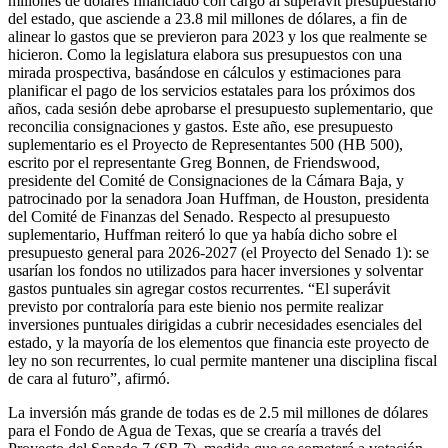
millones de dólares financiado con cargo al superávit presupuestario
del estado, que asciende a 23.8 mil millones de dólares, a fin de
alinear lo gastos que se previeron para 2023 y los que realmente se
hicieron. Como la legislatura elabora sus presupuestos con una
mirada prospectiva, basándose en cálculos y estimaciones para
planificar el pago de los servicios estatales para los próximos dos
años, cada sesión debe aprobarse el presupuesto suplementario, que
reconcilia consignaciones y gastos. Este año, ese presupuesto
suplementario es el Proyecto de Representantes 500 (HB 500),
escrito por el representante Greg Bonnen, de Friendswood,
presidente del Comité de Consignaciones de la Cámara Baja, y
patrocinado por la senadora Joan Huffman, de Houston, presidenta
del Comité de Finanzas del Senado. Respecto al presupuesto
suplementario, Huffman reiteró lo que ya había dicho sobre el
presupuesto general para 2026-2027 (el Proyecto del Senado 1): se
usarían los fondos no utilizados para hacer inversiones y solventar
gastos puntuales sin agregar costos recurrentes. “El superávit
previsto por contraloría para este bienio nos permite realizar
inversiones puntuales dirigidas a cubrir necesidades esenciales del
estado, y la mayoría de los elementos que financia este proyecto de
ley no son recurrentes, lo cual permite mantener una disciplina fiscal
de cara al futuro”, afirmó.
La inversión más grande de todas es de 2.5 mil millones de dólares
para el Fondo de Agua de Texas, que se crearía a través del