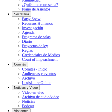
Antigüedad
¿Quién me representa?
Plano de Asientos
Secretaría
Patsy Spaw
Recursos Humanos
Investigación
Agenda
Programa de salas
Diario
Proyectos de ley
Reglas
Credenciales de Medios
Court of Impeachment
Comités
Comités - Inicio
Audiencias y eventos
Archivo
Legislature Online
Noticias y Video
Video en vivo
Archivo de audio/video
Noticias
Podcast
Visitantes