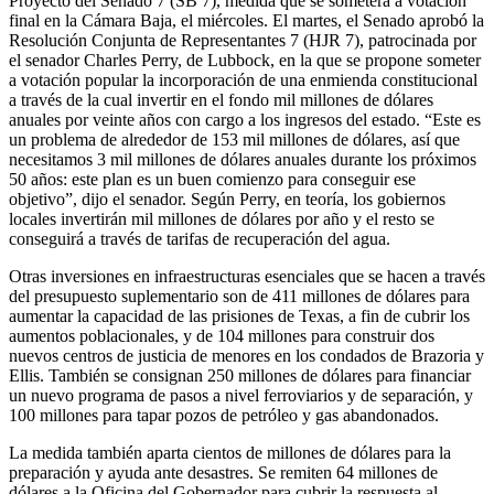
Proyecto del Senado 7 (SB 7), medida que se someterá a votación
final en la Cámara Baja, el miércoles. El martes, el Senado aprobó la
Resolución Conjunta de Representantes 7 (HJR 7), patrocinada por
el senador Charles Perry, de Lubbock, en la que se propone someter
a votación popular la incorporación de una enmienda constitucional
a través de la cual invertir en el fondo mil millones de dólares
anuales por veinte años con cargo a los ingresos del estado. “Este es
un problema de alrededor de 153 mil millones de dólares, así que
necesitamos 3 mil millones de dólares anuales durante los próximos
50 años: este plan es un buen comienzo para conseguir ese
objetivo”, dijo el senador. Según Perry, en teoría, los gobiernos
locales invertirán mil millones de dólares por año y el resto se
conseguirá a través de tarifas de recuperación del agua.
Otras inversiones en infraestructuras esenciales que se hacen a través
del presupuesto suplementario son de 411 millones de dólares para
aumentar la capacidad de las prisiones de Texas, a fin de cubrir los
aumentos poblacionales, y de 104 millones para construir dos
nuevos centros de justicia de menores en los condados de Brazoria y
Ellis. También se consignan 250 millones de dólares para financiar
un nuevo programa de pasos a nivel ferroviarios y de separación, y
100 millones para tapar pozos de petróleo y gas abandonados.
La medida también aparta cientos de millones de dólares para la
preparación y ayuda ante desastres. Se remiten 64 millones de
dólares a la Oficina del Gobernador para cubrir la respuesta al