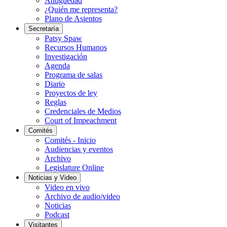
Antigüedad
¿Quién me representa?
Plano de Asientos
Secretaría
Patsy Spaw
Recursos Humanos
Investigación
Agenda
Programa de salas
Diario
Proyectos de ley
Reglas
Credenciales de Medios
Court of Impeachment
Comités
Comités - Inicio
Audiencias y eventos
Archivo
Legislature Online
Noticias y Video
Video en vivo
Archivo de audio/video
Noticias
Podcast
Visitantes