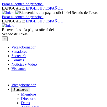
Pasar al contenido principal
LANGUAGE:
ENGLISH
/
ESPAÑOL
Pasar al contenido principal
LANGUAGE:
ENGLISH
/
ESPAÑOL
Bienvenidos a la página oficial del
Senado de Texas
≡
Vicegobernador
Senadores
Secretaría
Comités
Noticias y Video
Visitantes
Vicegobernador
Senadores
Miembros
Directorio
Datos