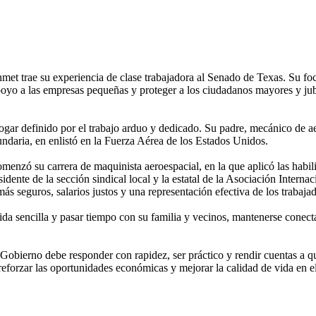
met trae su experiencia de clase trabajadora al Senado de Texas. Su foc
l apoyo a las empresas pequeñas y proteger a los ciudadanos mayores y ju
ar definido por el trabajo arduo y dedicado. Su padre, mecánico de aer
cundaria, en enlistó en la Fuerza Aérea de los Estados Unidos.
menzó su carrera de maquinista aeroespacial, en la que aplicó las habili
presidente de la sección sindical local y la estatal de la Asociación Int
más seguros, salarios justos y una representación efectiva de los trabaja
ida sencilla y pasar tiempo con su familia y vecinos, mantenerse conec
Gobierno debe responder con rapidez, ser práctico y rendir cuentas a qu
forzar las oportunidades económicas y mejorar la calidad de vida en el 