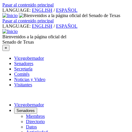
Pasar al contenido principal
LANGUAGE:
ENGLISH
/
ESPAÑOL
Pasar al contenido principal
LANGUAGE:
ENGLISH
/
ESPAÑOL
Bienvenidos a la página oficial del
Senado de Texas
≡
Vicegobernador
Senadores
Secretaría
Comités
Noticias y Video
Visitantes
Vicegobernador
Senadores
Miembros
Directorio
Datos