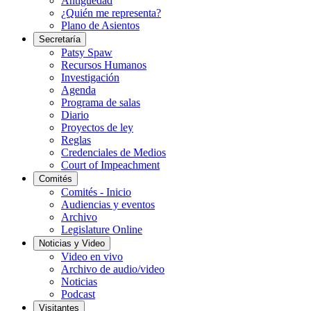
Antigüedad
¿Quién me representa?
Plano de Asientos
Secretaría
Patsy Spaw
Recursos Humanos
Investigación
Agenda
Programa de salas
Diario
Proyectos de ley
Reglas
Credenciales de Medios
Court of Impeachment
Comités
Comités - Inicio
Audiencias y eventos
Archivo
Legislature Online
Noticias y Video
Video en vivo
Archivo de audio/video
Noticias
Podcast
Visitantes