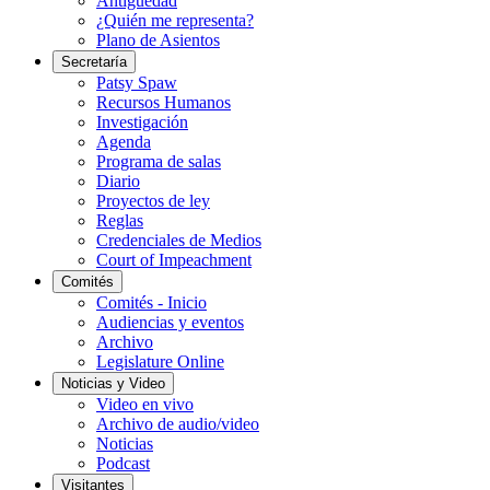
Antigüedad
¿Quién me representa?
Plano de Asientos
Secretaría
Patsy Spaw
Recursos Humanos
Investigación
Agenda
Programa de salas
Diario
Proyectos de ley
Reglas
Credenciales de Medios
Court of Impeachment
Comités
Comités - Inicio
Audiencias y eventos
Archivo
Legislature Online
Noticias y Video
Video en vivo
Archivo de audio/video
Noticias
Podcast
Visitantes