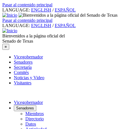
Pasar al contenido principal
LANGUAGE:
ENGLISH
/
ESPAÑOL
Pasar al contenido principal
LANGUAGE:
ENGLISH
/
ESPAÑOL
Bienvenidos a la página oficial del
Senado de Texas
≡
Vicegobernador
Senadores
Secretaría
Comités
Noticias y Video
Visitantes
Vicegobernador
Senadores
Miembros
Directorio
Datos