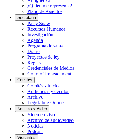
Antigüedad
¿Quién me representa?
Plano de Asientos
Secretaría
Patsy Spaw
Recursos Humanos
Investigación
Agenda
Programa de salas
Diario
Proyectos de ley
Reglas
Credenciales de Medios
Court of Impeachment
Comités
Comités - Inicio
Audiencias y eventos
Archivo
Legislature Online
Noticias y Video
Video en vivo
Archivo de audio/video
Noticias
Podcast
Visitantes