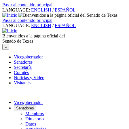
Pasar al contenido principal
LANGUAGE:
ENGLISH
/
ESPAÑOL
Pasar al contenido principal
LANGUAGE:
ENGLISH
/
ESPAÑOL
Bienvenidos a la página oficial del
Senado de Texas
≡
Vicegobernador
Senadores
Secretaría
Comités
Noticias y Video
Visitantes
Vicegobernador
Senadores
Miembros
Directorio
Datos