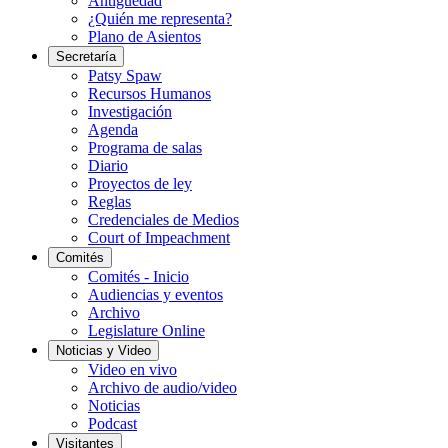
Antigüedad
¿Quién me representa?
Plano de Asientos
Secretaría
Patsy Spaw
Recursos Humanos
Investigación
Agenda
Programa de salas
Diario
Proyectos de ley
Reglas
Credenciales de Medios
Court of Impeachment
Comités
Comités - Inicio
Audiencias y eventos
Archivo
Legislature Online
Noticias y Video
Video en vivo
Archivo de audio/video
Noticias
Podcast
Visitantes