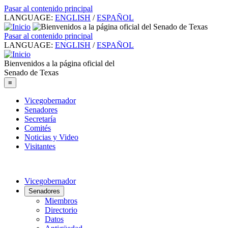
Pasar al contenido principal
LANGUAGE:
ENGLISH
/
ESPAÑOL
Pasar al contenido principal
LANGUAGE:
ENGLISH
/
ESPAÑOL
Bienvenidos a la página oficial del
Senado de Texas
≡
Vicegobernador
Senadores
Secretaría
Comités
Noticias y Video
Visitantes
Vicegobernador
Senadores
Miembros
Directorio
Datos