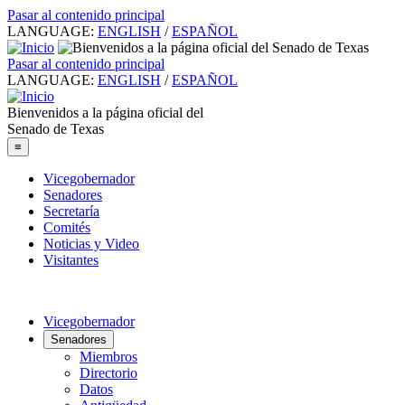
Pasar al contenido principal
LANGUAGE:
ENGLISH
/
ESPAÑOL
Pasar al contenido principal
LANGUAGE:
ENGLISH
/
ESPAÑOL
Bienvenidos a la página oficial del
Senado de Texas
≡
Vicegobernador
Senadores
Secretaría
Comités
Noticias y Video
Visitantes
Vicegobernador
Senadores
Miembros
Directorio
Datos