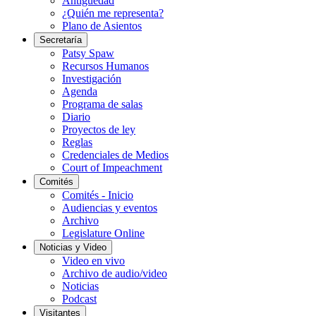
Antigüedad
¿Quién me representa?
Plano de Asientos
Secretaría
Patsy Spaw
Recursos Humanos
Investigación
Agenda
Programa de salas
Diario
Proyectos de ley
Reglas
Credenciales de Medios
Court of Impeachment
Comités
Comités - Inicio
Audiencias y eventos
Archivo
Legislature Online
Noticias y Video
Video en vivo
Archivo de audio/video
Noticias
Podcast
Visitantes