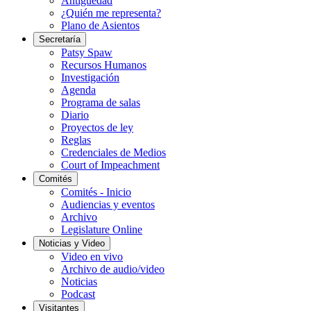
Antigüedad
¿Quién me representa?
Plano de Asientos
Secretaría
Patsy Spaw
Recursos Humanos
Investigación
Agenda
Programa de salas
Diario
Proyectos de ley
Reglas
Credenciales de Medios
Court of Impeachment
Comités
Comités - Inicio
Audiencias y eventos
Archivo
Legislature Online
Noticias y Video
Video en vivo
Archivo de audio/video
Noticias
Podcast
Visitantes