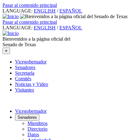
Pasar al contenido principal
LANGUAGE:
ENGLISH
/
ESPAÑOL
Pasar al contenido principal
LANGUAGE:
ENGLISH
/
ESPAÑOL
Bienvenidos a la página oficial del
Senado de Texas
≡
Vicegobernador
Senadores
Secretaría
Comités
Noticias y Video
Visitantes
Vicegobernador
Senadores
Miembros
Directorio
Datos