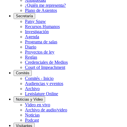
Antigüedad
¿Quién me representa?
Plano de Asientos
Secretaría
Patsy Spaw
Recursos Humanos
Investigación
Agenda
Programa de salas
Diario
Proyectos de ley
Reglas
Credenciales de Medios
Court of Impeachment
Comités
Comités - Inicio
Audiencias y eventos
Archivo
Legislature Online
Noticias y Video
Video en vivo
Archivo de audio/video
Noticias
Podcast
Visitantes