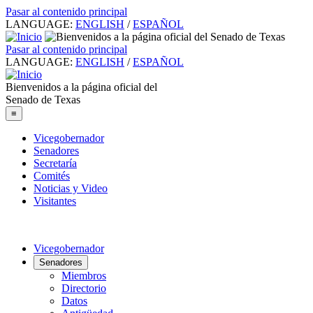
Pasar al contenido principal
LANGUAGE:
ENGLISH
/
ESPAÑOL
Pasar al contenido principal
LANGUAGE:
ENGLISH
/
ESPAÑOL
Bienvenidos a la página oficial del
Senado de Texas
≡
Vicegobernador
Senadores
Secretaría
Comités
Noticias y Video
Visitantes
Vicegobernador
Senadores
Miembros
Directorio
Datos