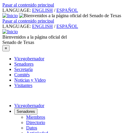
Pasar al contenido principal
LANGUAGE:
ENGLISH
/
ESPAÑOL
Pasar al contenido principal
LANGUAGE:
ENGLISH
/
ESPAÑOL
Bienvenidos a la página oficial del
Senado de Texas
≡
Vicegobernador
Senadores
Secretaría
Comités
Noticias y Video
Visitantes
Vicegobernador
Senadores
Miembros
Directorio
Datos