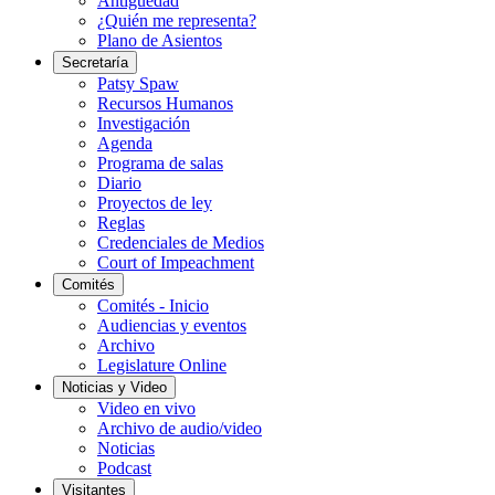
Antigüedad
¿Quién me representa?
Plano de Asientos
Secretaría
Patsy Spaw
Recursos Humanos
Investigación
Agenda
Programa de salas
Diario
Proyectos de ley
Reglas
Credenciales de Medios
Court of Impeachment
Comités
Comités - Inicio
Audiencias y eventos
Archivo
Legislature Online
Noticias y Video
Video en vivo
Archivo de audio/video
Noticias
Podcast
Visitantes