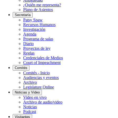
Antigüedad
¿Quién me representa?
Plano de Asientos
Secretaría
Patsy Spaw
Recursos Humanos
Investigación
Agenda
Programa de salas
Diario
Proyectos de ley
Reglas
Credenciales de Medios
Court of Impeachment
Comités
Comités - Inicio
Audiencias y eventos
Archivo
Legislature Online
Noticias y Video
Video en vivo
Archivo de audio/video
Noticias
Podcast
Visitantes