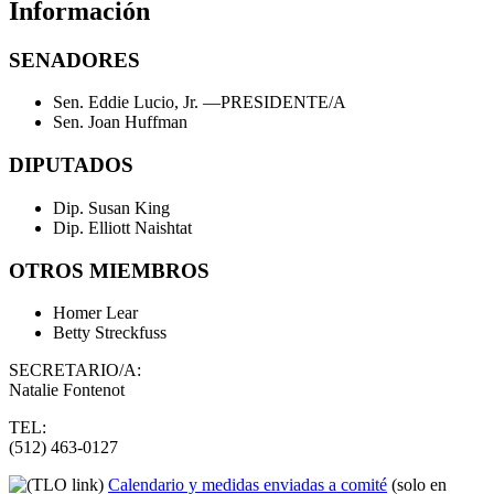
Información
SENADORES
Sen. Eddie Lucio, Jr.
—PRESIDENTE/A
Sen. Joan Huffman
DIPUTADOS
Dip. Susan King
Dip. Elliott Naishtat
OTROS MIEMBROS
Homer Lear
Betty Streckfuss
SECRETARIO/A:
Natalie Fontenot
TEL:
(512) 463-0127
Calendario y medidas enviadas a comité
(solo en