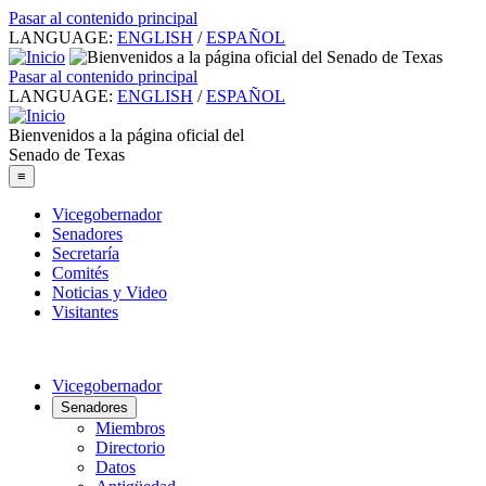
Pasar al contenido principal
LANGUAGE:
ENGLISH
/
ESPAÑOL
Pasar al contenido principal
LANGUAGE:
ENGLISH
/
ESPAÑOL
Bienvenidos a la página oficial del
Senado de Texas
≡
Vicegobernador
Senadores
Secretaría
Comités
Noticias y Video
Visitantes
Vicegobernador
Senadores
Miembros
Directorio
Datos