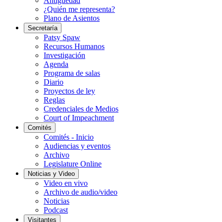
Antigüedad
¿Quién me representa?
Plano de Asientos
Secretaría
Patsy Spaw
Recursos Humanos
Investigación
Agenda
Programa de salas
Diario
Proyectos de ley
Reglas
Credenciales de Medios
Court of Impeachment
Comités
Comités - Inicio
Audiencias y eventos
Archivo
Legislature Online
Noticias y Video
Video en vivo
Archivo de audio/video
Noticias
Podcast
Visitantes