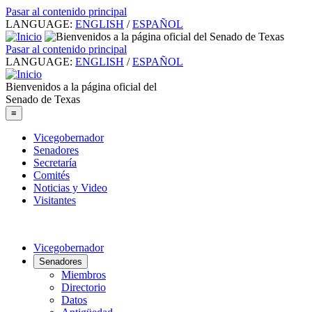
Pasar al contenido principal
LANGUAGE:
ENGLISH
/
ESPAÑOL
Pasar al contenido principal
LANGUAGE:
ENGLISH
/
ESPAÑOL
Bienvenidos a la página oficial del
Senado de Texas
≡
Vicegobernador
Senadores
Secretaría
Comités
Noticias y Video
Visitantes
Vicegobernador
Senadores
Miembros
Directorio
Datos