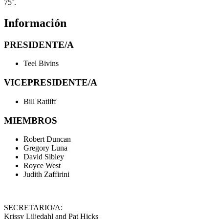
75˚.
Información
PRESIDENTE/A
Teel Bivins
VICEPRESIDENTE/A
Bill Ratliff
MIEMBROS
Robert Duncan
Gregory Luna
David Sibley
Royce West
Judith Zaffirini
SECRETARIO/A:
Krissy Liljedahl and Pat Hicks