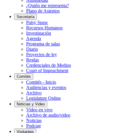
Antigüedad
¿Quién me representa?
Plano de Asientos
Secretaría
Patsy Spaw
Recursos Humanos
Investigación
Agenda
Programa de salas
Diario
Proyectos de ley
Reglas
Credenciales de Medios
Court of Impeachment
Comités
Comités - Inicio
Audiencias y eventos
Archivo
Legislature Online
Noticias y Video
Video en vivo
Archivo de audio/video
Noticias
Podcast
Visitantes