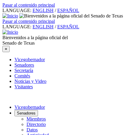
Pasar al contenido principal
LANGUAGE:
ENGLISH
/
ESPAÑOL
Pasar al contenido principal
LANGUAGE:
ENGLISH
/
ESPAÑOL
Bienvenidos a la página oficial del
Senado de Texas
≡
Vicegobernador
Senadores
Secretaría
Comités
Noticias y Video
Visitantes
Vicegobernador
Senadores
Miembros
Directorio
Datos