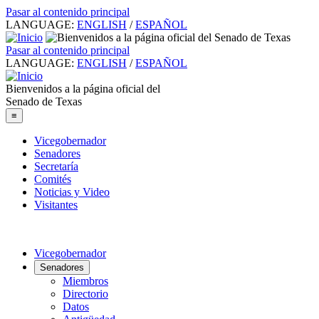
Pasar al contenido principal
LANGUAGE:
ENGLISH
/
ESPAÑOL
Pasar al contenido principal
LANGUAGE:
ENGLISH
/
ESPAÑOL
Bienvenidos a la página oficial del
Senado de Texas
≡
Vicegobernador
Senadores
Secretaría
Comités
Noticias y Video
Visitantes
Vicegobernador
Senadores
Miembros
Directorio
Datos