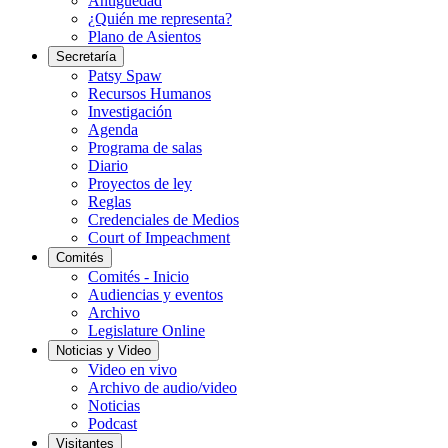
Antigüedad
¿Quién me representa?
Plano de Asientos
Secretaría
Patsy Spaw
Recursos Humanos
Investigación
Agenda
Programa de salas
Diario
Proyectos de ley
Reglas
Credenciales de Medios
Court of Impeachment
Comités
Comités - Inicio
Audiencias y eventos
Archivo
Legislature Online
Noticias y Video
Video en vivo
Archivo de audio/video
Noticias
Podcast
Visitantes