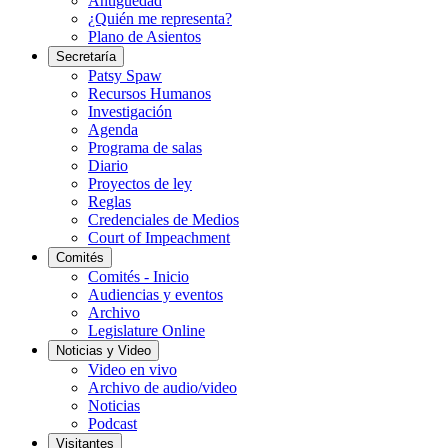
Antigüedad
¿Quién me representa?
Plano de Asientos
Secretaría
Patsy Spaw
Recursos Humanos
Investigación
Agenda
Programa de salas
Diario
Proyectos de ley
Reglas
Credenciales de Medios
Court of Impeachment
Comités
Comités - Inicio
Audiencias y eventos
Archivo
Legislature Online
Noticias y Video
Video en vivo
Archivo de audio/video
Noticias
Podcast
Visitantes