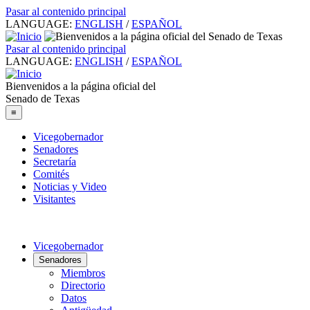
Pasar al contenido principal
LANGUAGE:
ENGLISH
/
ESPAÑOL
Pasar al contenido principal
LANGUAGE:
ENGLISH
/
ESPAÑOL
Bienvenidos a la página oficial del
Senado de Texas
≡
Vicegobernador
Senadores
Secretaría
Comités
Noticias y Video
Visitantes
Vicegobernador
Senadores
Miembros
Directorio
Datos