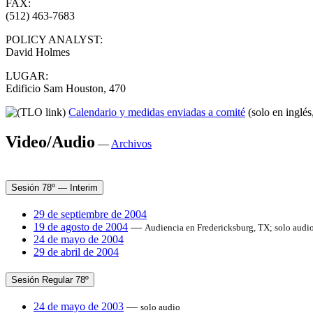
FAX:
(512) 463-7683
POLICY ANALYST:
David Holmes
LUGAR:
Edificio Sam Houston, 470
Calendario y medidas enviadas a comité
(solo en inglés
Video/Audio
—
Archivos
Sesión 78º — Interim
29 de septiembre de 2004
19 de agosto de 2004
—
Audiencia en Fredericksburg, TX; solo audio
24 de mayo de 2004
29 de abril de 2004
Sesión Regular 78º
24 de mayo de 2003
—
solo audio