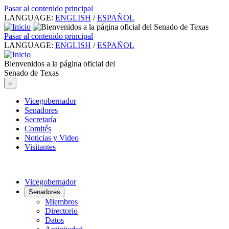
Pasar al contenido principal
LANGUAGE:
ENGLISH
/
ESPAÑOL
Pasar al contenido principal
LANGUAGE:
ENGLISH
/
ESPAÑOL
Bienvenidos a la página oficial del
Senado de Texas
≡
Vicegobernador
Senadores
Secretaría
Comités
Noticias y Video
Visitantes
Vicegobernador
Senadores
Miembros
Directorio
Datos