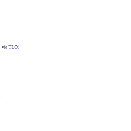
, via
TLO
)
.