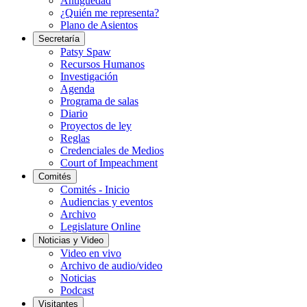
Antigüedad
¿Quién me representa?
Plano de Asientos
Secretaría
Patsy Spaw
Recursos Humanos
Investigación
Agenda
Programa de salas
Diario
Proyectos de ley
Reglas
Credenciales de Medios
Court of Impeachment
Comités
Comités - Inicio
Audiencias y eventos
Archivo
Legislature Online
Noticias y Video
Video en vivo
Archivo de audio/video
Noticias
Podcast
Visitantes