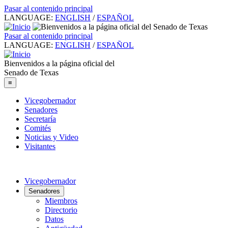
Pasar al contenido principal
LANGUAGE:
ENGLISH
/
ESPAÑOL
Pasar al contenido principal
LANGUAGE:
ENGLISH
/
ESPAÑOL
Bienvenidos a la página oficial del
Senado de Texas
≡
Vicegobernador
Senadores
Secretaría
Comités
Noticias y Video
Visitantes
Vicegobernador
Senadores
Miembros
Directorio
Datos