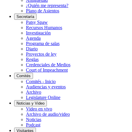
Antigüedad
¿Quién me representa?
Plano de Asientos
Secretaría
Patsy Spaw
Recursos Humanos
Investigación
Agenda
Programa de salas
Diario
Proyectos de ley
Reglas
Credenciales de Medios
Court of Impeachment
Comités
Comités - Inicio
Audiencias y eventos
Archivo
Legislature Online
Noticias y Video
Video en vivo
Archivo de audio/video
Noticias
Podcast
Visitantes