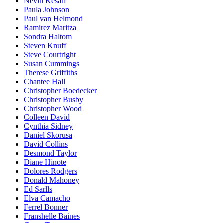
Nevin Kesari
Paula Johnson
Paul van Helmond
Ramirez Maritza
Sondra Haltom
Steven Knuff
Steve Courtright
Susan Cummings
Therese Griffiths
Chantee Hall
Christopher Boedecker
Christopher Busby
Christopher Wood
Colleen David
Cynthia Sidney
Daniel Skorusa
David Collins
Desmond Taylor
Diane Hinote
Dolores Rodgers
Donald Mahoney
Ed Sarlls
Elva Camacho
Ferrel Bonner
Franshelle Baines