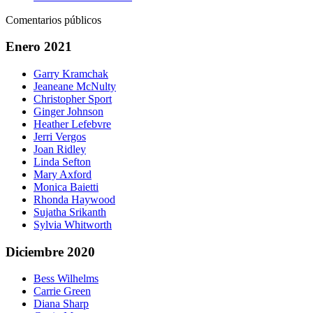
Comentarios públicos
Enero 2021
Garry Kramchak
Jeaneane McNulty
Christopher Sport
Ginger Johnson
Heather Lefebvre
Jerri Vergos
Joan Ridley
Linda Sefton
Mary Axford
Monica Baietti
Rhonda Haywood
Sujatha Srikanth
Sylvia Whitworth
Diciembre 2020
Bess Wilhelms
Carrie Green
Diana Sharp