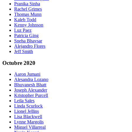
Pranika Sinha
Rachel Grimes
Thomas Munn
Kaleb Todd
Kenny Johnson
Luz Paez
Patricia Ging
Sneha Bhavsar
Alejandro Flores
Jeff Smith
Octubre 2020
Aaron Jumani
Alesandra Lozano
Bhuvanesh Bhatt
Joseph Alexander
Kristopher Purcell
Leila Sales
Linda Scurlock
Lionel Jellins
Lisa Blackwell
Lynne Margolis
Miguel Villarreal