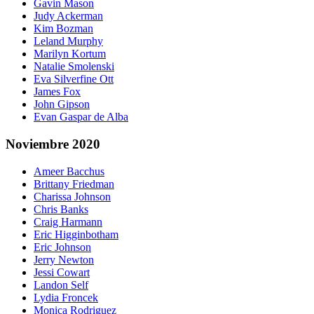
Gavin Mason
Judy Ackerman
Kim Bozman
Leland Murphy
Marilyn Kortum
Natalie Smolenski
Eva Silverfine Ott
James Fox
John Gipson
Evan Gaspar de Alba
Noviembre 2020
Ameer Bacchus
Brittany Friedman
Charissa Johnson
Chris Banks
Craig Harmann
Eric Higginbotham
Eric Johnson
Jerry Newton
Jessi Cowart
Landon Self
Lydia Froncek
Monica Rodriguez