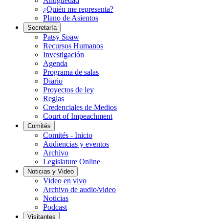
Antigüedad
¿Quién me representa?
Plano de Asientos
Secretaría
Patsy Spaw
Recursos Humanos
Investigación
Agenda
Programa de salas
Diario
Proyectos de ley
Reglas
Credenciales de Medios
Court of Impeachment
Comités
Comités - Inicio
Audiencias y eventos
Archivo
Legislature Online
Noticias y Video
Video en vivo
Archivo de audio/video
Noticias
Podcast
Visitantes