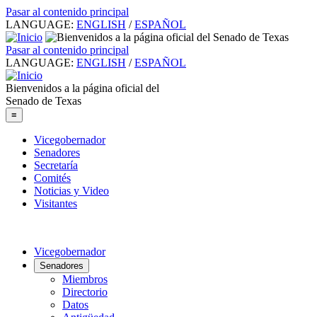
Pasar al contenido principal
LANGUAGE:
ENGLISH
/
ESPAÑOL
Pasar al contenido principal
LANGUAGE:
ENGLISH
/
ESPAÑOL
Bienvenidos a la página oficial del
Senado de Texas
≡
Vicegobernador
Senadores
Secretaría
Comités
Noticias y Video
Visitantes
Vicegobernador
Senadores
Miembros
Directorio
Datos