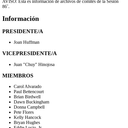
AVISO:
Ésta es información de archivos de comités de la Sesión
86˚.
Información
PRESIDENTE/A
Joan Huffman
VICEPRESIDENTE/A
Juan "Chuy" Hinojosa
MIEMBROS
Carol Alvarado
Paul Bettencourt
Brian Birdwell
Dawn Buckingham
Donna Campbell
Pete Flores
Kelly Hancock
Bryan Hughes
Eddie Lucio, Jr.