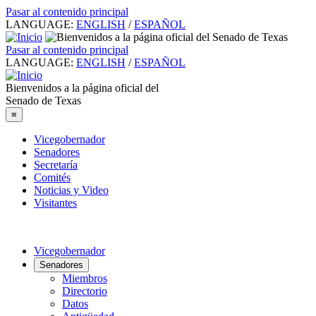
Pasar al contenido principal
LANGUAGE:
ENGLISH
/
ESPAÑOL
Pasar al contenido principal
LANGUAGE:
ENGLISH
/
ESPAÑOL
Bienvenidos a la página oficial del
Senado de Texas
≡
Vicegobernador
Senadores
Secretaría
Comités
Noticias y Video
Visitantes
Vicegobernador
Senadores
Miembros
Directorio
Datos