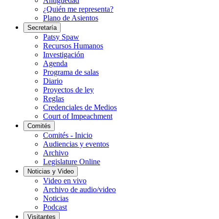
Antigüedad
¿Quién me representa?
Plano de Asientos
Secretaría
Patsy Spaw
Recursos Humanos
Investigación
Agenda
Programa de salas
Diario
Proyectos de ley
Reglas
Credenciales de Medios
Court of Impeachment
Comités
Comités - Inicio
Audiencias y eventos
Archivo
Legislature Online
Noticias y Video
Video en vivo
Archivo de audio/video
Noticias
Podcast
Visitantes