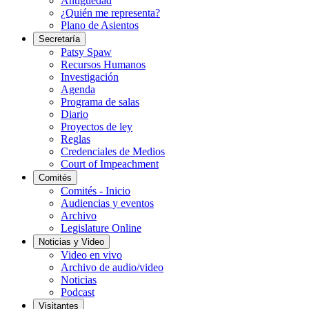
Antigüedad
¿Quién me representa?
Plano de Asientos
Secretaría
Patsy Spaw
Recursos Humanos
Investigación
Agenda
Programa de salas
Diario
Proyectos de ley
Reglas
Credenciales de Medios
Court of Impeachment
Comités
Comités - Inicio
Audiencias y eventos
Archivo
Legislature Online
Noticias y Video
Video en vivo
Archivo de audio/video
Noticias
Podcast
Visitantes