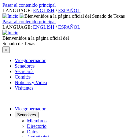
Pasar al contenido principal
LANGUAGE:
ENGLISH
/
ESPAÑOL
Pasar al contenido principal
LANGUAGE:
ENGLISH
/
ESPAÑOL
Bienvenidos a la página oficial del
Senado de Texas
≡
Vicegobernador
Senadores
Secretaría
Comités
Noticias y Video
Visitantes
Vicegobernador
Senadores
Miembros
Directorio
Datos