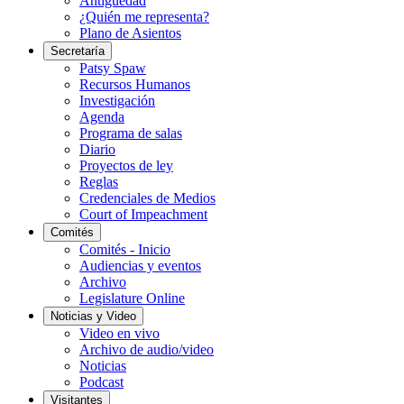
Antigüedad
¿Quién me representa?
Plano de Asientos
Secretaría
Patsy Spaw
Recursos Humanos
Investigación
Agenda
Programa de salas
Diario
Proyectos de ley
Reglas
Credenciales de Medios
Court of Impeachment
Comités
Comités - Inicio
Audiencias y eventos
Archivo
Legislature Online
Noticias y Video
Video en vivo
Archivo de audio/video
Noticias
Podcast
Visitantes