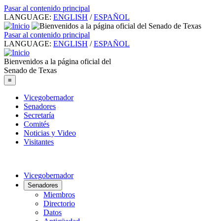
Pasar al contenido principal
LANGUAGE:
ENGLISH
/
ESPAÑOL
Pasar al contenido principal
LANGUAGE:
ENGLISH
/
ESPAÑOL
Bienvenidos a la página oficial del
Senado de Texas
≡
Vicegobernador
Senadores
Secretaría
Comités
Noticias y Video
Visitantes
Vicegobernador
Senadores
Miembros
Directorio
Datos