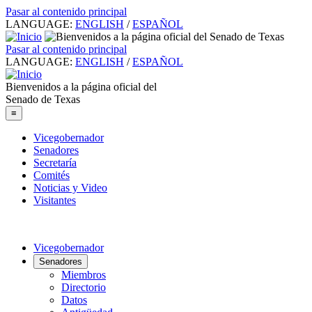
Pasar al contenido principal
LANGUAGE:
ENGLISH
/
ESPAÑOL
Pasar al contenido principal
LANGUAGE:
ENGLISH
/
ESPAÑOL
Bienvenidos a la página oficial del
Senado de Texas
≡
Vicegobernador
Senadores
Secretaría
Comités
Noticias y Video
Visitantes
Vicegobernador
Senadores
Miembros
Directorio
Datos