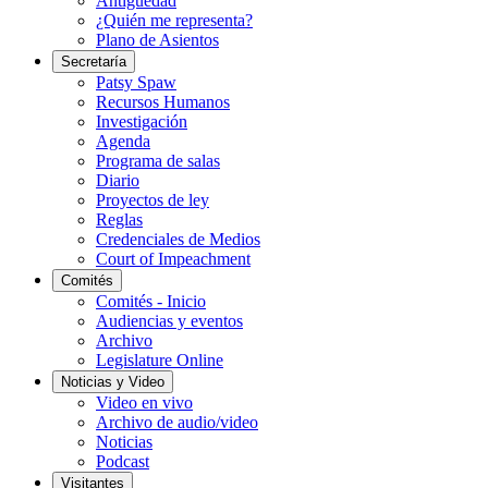
Antigüedad
¿Quién me representa?
Plano de Asientos
Secretaría
Patsy Spaw
Recursos Humanos
Investigación
Agenda
Programa de salas
Diario
Proyectos de ley
Reglas
Credenciales de Medios
Court of Impeachment
Comités
Comités - Inicio
Audiencias y eventos
Archivo
Legislature Online
Noticias y Video
Video en vivo
Archivo de audio/video
Noticias
Podcast
Visitantes