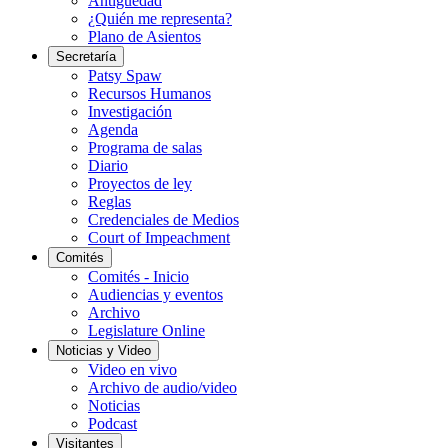
Antigüedad
¿Quién me representa?
Plano de Asientos
Secretaría
Patsy Spaw
Recursos Humanos
Investigación
Agenda
Programa de salas
Diario
Proyectos de ley
Reglas
Credenciales de Medios
Court of Impeachment
Comités
Comités - Inicio
Audiencias y eventos
Archivo
Legislature Online
Noticias y Video
Video en vivo
Archivo de audio/video
Noticias
Podcast
Visitantes