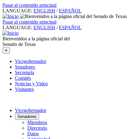
Pasar al contenido principal
LANGUAGE:
ENGLISH
/
ESPAÑOL
Pasar al contenido principal
LANGUAGE:
ENGLISH
/
ESPAÑOL
Bienvenidos a la página oficial del
Senado de Texas
≡
Vicegobernador
Senadores
Secretaría
Comités
Noticias y Video
Visitantes
Vicegobernador
Senadores
Miembros
Directorio
Datos