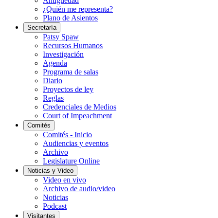
Antigüedad
¿Quién me representa?
Plano de Asientos
Secretaría
Patsy Spaw
Recursos Humanos
Investigación
Agenda
Programa de salas
Diario
Proyectos de ley
Reglas
Credenciales de Medios
Court of Impeachment
Comités
Comités - Inicio
Audiencias y eventos
Archivo
Legislature Online
Noticias y Video
Video en vivo
Archivo de audio/video
Noticias
Podcast
Visitantes