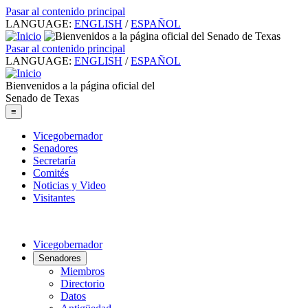
Pasar al contenido principal
LANGUAGE:
ENGLISH
/
ESPAÑOL
Pasar al contenido principal
LANGUAGE:
ENGLISH
/
ESPAÑOL
Bienvenidos a la página oficial del
Senado de Texas
≡
Vicegobernador
Senadores
Secretaría
Comités
Noticias y Video
Visitantes
Vicegobernador
Senadores
Miembros
Directorio
Datos