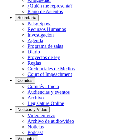
Antigüedad
¿Quién me representa?
Plano de Asientos
Secretaría
Patsy Spaw
Recursos Humanos
Investigación
Agenda
Programa de salas
Diario
Proyectos de ley
Reglas
Credenciales de Medios
Court of Impeachment
Comités
Comités - Inicio
Audiencias y eventos
Archivo
Legislature Online
Noticias y Video
Video en vivo
Archivo de audio/video
Noticias
Podcast
Visitantes