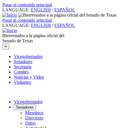
Pasar al contenido principal
LANGUAGE:
ENGLISH
/
ESPAÑOL
Pasar al contenido principal
LANGUAGE:
ENGLISH
/
ESPAÑOL
Bienvenidos a la página oficial del
Senado de Texas
≡
Vicegobernador
Senadores
Secretaría
Comités
Noticias y Video
Visitantes
Vicegobernador
Senadores
Miembros
Directorio
Datos