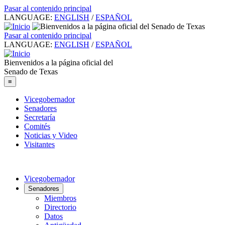
Pasar al contenido principal
LANGUAGE:
ENGLISH
/
ESPAÑOL
Pasar al contenido principal
LANGUAGE:
ENGLISH
/
ESPAÑOL
Bienvenidos a la página oficial del
Senado de Texas
≡
Vicegobernador
Senadores
Secretaría
Comités
Noticias y Video
Visitantes
Vicegobernador
Senadores
Miembros
Directorio
Datos