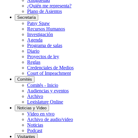
Antigüedad
¿Quién me representa?
Plano de Asientos
Secretaría
Patsy Spaw
Recursos Humanos
Investigación
Agenda
Programa de salas
Diario
Proyectos de ley
Reglas
Credenciales de Medios
Court of Impeachment
Comités
Comités - Inicio
Audiencias y eventos
Archivo
Legislature Online
Noticias y Video
Video en vivo
Archivo de audio/video
Noticias
Podcast
Visitantes