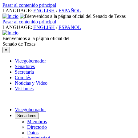
Pasar al contenido principal
LANGUAGE:
ENGLISH
/
ESPAÑOL
Pasar al contenido principal
LANGUAGE:
ENGLISH
/
ESPAÑOL
Bienvenidos a la página oficial del
Senado de Texas
≡
Vicegobernador
Senadores
Secretaría
Comités
Noticias y Video
Visitantes
Vicegobernador
Senadores
Miembros
Directorio
Datos