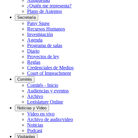
Antigüedad
¿Quién me representa?
Plano de Asientos
Secretaría
Patsy Spaw
Recursos Humanos
Investigación
Agenda
Programa de salas
Diario
Proyectos de ley
Reglas
Credenciales de Medios
Court of Impeachment
Comités
Comités - Inicio
Audiencias y eventos
Archivo
Legislature Online
Noticias y Video
Video en vivo
Archivo de audio/video
Noticias
Podcast
Visitantes