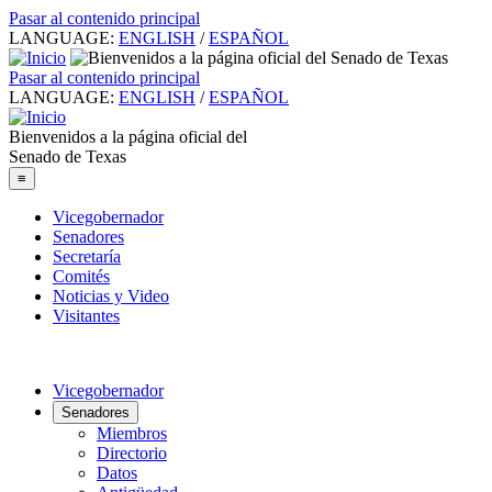
Pasar al contenido principal
LANGUAGE:
ENGLISH
/
ESPAÑOL
Pasar al contenido principal
LANGUAGE:
ENGLISH
/
ESPAÑOL
Bienvenidos a la página oficial del
Senado de Texas
≡
Vicegobernador
Senadores
Secretaría
Comités
Noticias y Video
Visitantes
Vicegobernador
Senadores
Miembros
Directorio
Datos