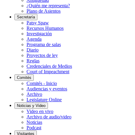
Antigüedad
¿Quién me representa?
Plano de Asientos
Secretaría
Patsy Spaw
Recursos Humanos
Investigación
Agenda
Programa de salas
Diario
Proyectos de ley
Reglas
Credenciales de Medios
Court of Impeachment
Comités
Comités - Inicio
Audiencias y eventos
Archivo
Legislature Online
Noticias y Video
Video en vivo
Archivo de audio/video
Noticias
Podcast
Visitantes