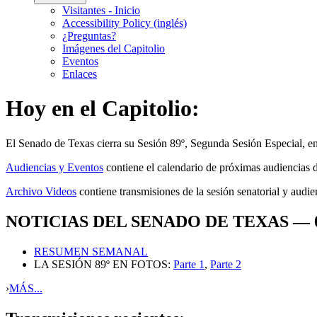
Visitantes - Inicio
Accessibility Policy (inglés)
¿Preguntas?
Imágenes del Capitolio
Eventos
Enlaces
Hoy en el Capitolio:
El
Senado de Texas cierra su Sesión 89º, Segunda Sesión Especial,
e
Audiencias y Eventos
contiene el calendario de próximas audiencias d
Archivo Videos
contiene transmisiones de la sesión senatorial y audie
NOTICIAS DEL SENADO DE TEXAS — 09
RESUMEN SEMANAL
LA SESIÓN 89º EN FOTOS:
Parte 1
,
Parte 2
›
MÁS...