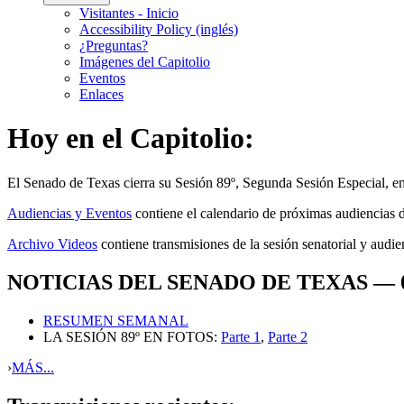
Visitantes - Inicio
Accessibility Policy (inglés)
¿Preguntas?
Imágenes del Capitolio
Eventos
Enlaces
Hoy en el Capitolio:
El
Senado de Texas cierra su Sesión 89º, Segunda Sesión Especial,
e
Audiencias y Eventos
contiene el calendario de próximas audiencias d
Archivo Videos
contiene transmisiones de la sesión senatorial y audie
NOTICIAS DEL SENADO DE TEXAS — 09
RESUMEN SEMANAL
LA SESIÓN 89º EN FOTOS:
Parte 1
,
Parte 2
›
MÁS...