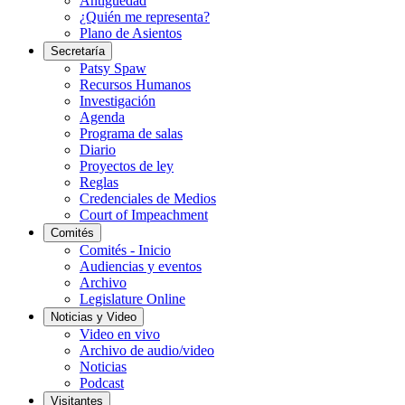
Antigüedad
¿Quién me representa?
Plano de Asientos
Secretaría
Patsy Spaw
Recursos Humanos
Investigación
Agenda
Programa de salas
Diario
Proyectos de ley
Reglas
Credenciales de Medios
Court of Impeachment
Comités
Comités - Inicio
Audiencias y eventos
Archivo
Legislature Online
Noticias y Video
Video en vivo
Archivo de audio/video
Noticias
Podcast
Visitantes