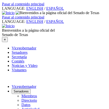
Pasar al contenido principal
LANGUAGE:
ENGLISH
/
ESPAÑOL
Pasar al contenido principal
LANGUAGE:
ENGLISH
/
ESPAÑOL
Bienvenidos a la página oficial del
Senado de Texas
≡
Vicegobernador
Senadores
Secretaría
Comités
Noticias y Video
Visitantes
Vicegobernador
Senadores
Miembros
Directorio
Datos