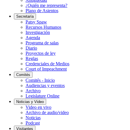
Antigüedad
¿Quién me representa?
Plano de Asientos
Secretaría
Patsy Spaw
Recursos Humanos
Investigación
Agenda
Programa de salas
Diario
Proyectos de ley
Reglas
Credenciales de Medios
Court of Impeachment
Comités
Comités - Inicio
Audiencias y eventos
Archivo
Legislature Online
Noticias y Video
Video en vivo
Archivo de audio/video
Noticias
Podcast
Visitantes