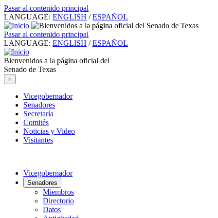
Pasar al contenido principal
LANGUAGE:
ENGLISH
/
ESPAÑOL
Pasar al contenido principal
LANGUAGE:
ENGLISH
/
ESPAÑOL
Bienvenidos a la página oficial del
Senado de Texas
≡
Vicegobernador
Senadores
Secretaría
Comités
Noticias y Video
Visitantes
Vicegobernador
Senadores
Miembros
Directorio
Datos