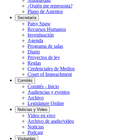
Antigüedad
¿Quién me representa?
Plano de Asientos
Secretaría
Patsy Spaw
Recursos Humanos
Investigación
Agenda
Programa de salas
Diario
Proyectos de ley
Reglas
Credenciales de Medios
Court of Impeachment
Comités
Comités - Inicio
Audiencias y eventos
Archivo
Legislature Online
Noticias y Video
Video en vivo
Archivo de audio/video
Noticias
Podcast
Visitantes