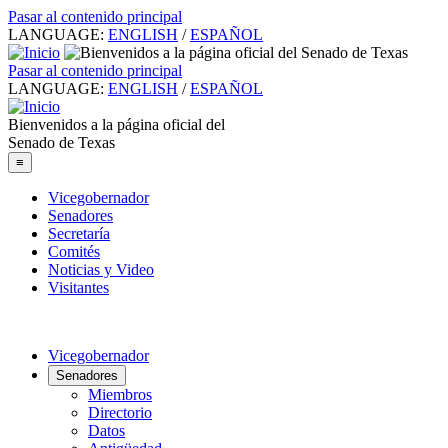
Pasar al contenido principal
LANGUAGE:
ENGLISH
/
ESPAÑOL
Pasar al contenido principal
LANGUAGE:
ENGLISH
/
ESPAÑOL
Bienvenidos a la página oficial del
Senado de Texas
≡
Vicegobernador
Senadores
Secretaría
Comités
Noticias y Video
Visitantes
Vicegobernador
Senadores
Miembros
Directorio
Datos